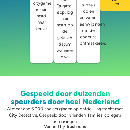
citygame
➜
puzzels
Qugato-
in een
op en
app, log
stad
verzamel
in en
naar
aanwijzingen
start op
keuze.
om de
de
dader te
gekozen
ontmaskeren.
datum
wanneer
je wil.
Gespeeld door duizenden
speurders door heel Nederland
Al meer dan 6.000 spelers gingen op ontdekkingstocht met
City Detective. Gespeeld door vrienden, families, collega’s
en leerlingen.
Verified by Trustindex