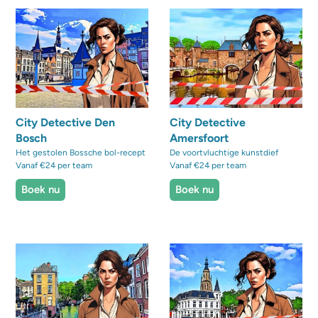
City Detective Den
City Detective
Bosch
Amersfoort
Het gestolen Bossche bol-recept
De voortvluchtige kunstdief
Vanaf €24 per team
Vanaf €24 per team
Boek nu
Boek nu