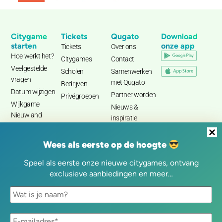
Citygame
Tickets
Qugato
Download
starten
onze app
Tickets
Over ons
Hoe werkt het?
Citygames
Contact
Veelgestelde
Scholen
Samenwerken
vragen
met Qugato
Bedrijven
Datum wijzigen
Partner worden
Privégroepen
Wijkgame
Nieuws &
Nieuwland
inspiratie
Wees als eerste op de hoogte
Speel als eerste onze nieuwe citygames, ontvang
exclusieve aanbiedingen en meer…
Cookiebeleid
Privacyverklaring
Algemene voorwaarden
© Qugato 2026