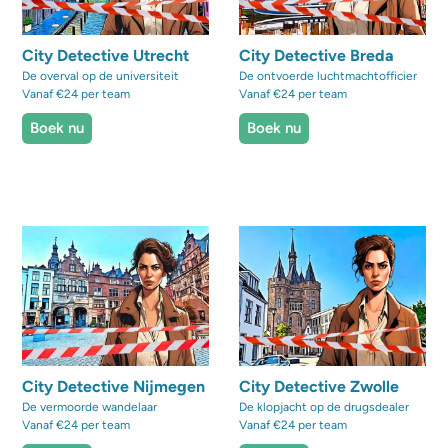
City Detective Utrecht
City Detective Breda
De overval op de universiteit
De ontvoerde luchtmachtofficier
Vanaf €24 per team
Vanaf €24 per team
Boek nu
Boek nu
City Detective Nijmegen
City Detective Zwolle
De vermoorde wandelaar
De klopjacht op de drugsdealer
Vanaf €24 per team
Vanaf €24 per team