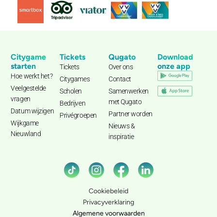
Citygame
Tickets
Qugato
Download
starten
onze app
Tickets
Over ons
Hoe werkt het?
Citygames
Contact
Veelgestelde
Scholen
Samenwerken
vragen
met Qugato
Bedrijven
Datum wijzigen
Partner worden
Privégroepen
Wijkgame
Nieuws &
Nieuwland
inspiratie
Cookiebeleid
Privacyverklaring
Algemene voorwaarden