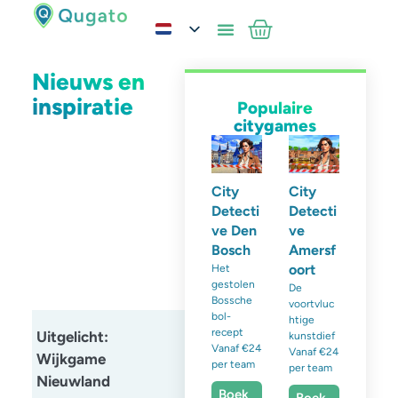
Nieuws en
inspiratie
Populaire
citygames
City
City
Detecti
Detecti
ve Den
ve
Bosch
Amersf
oort
Het
gestolen
De
Bossche
voortvluc
bol-
htige
recept
Uitgelicht:
kunstdief
Vanaf €24
Vanaf €24
Wijkgame
per team
per team
Nieuwland
Boek