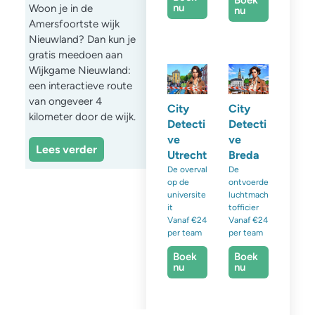
Boek
nu
Woon je in de
nu
Amersfoortste wijk
Nieuwland? Dan kun je
gratis meedoen aan
Wijkgame Nieuwland:
een interactieve route
van ongeveer 4
City
City
kilometer door de wijk.
Detecti
Detecti
ve
ve
Lees verder
Utrecht
Breda
De overval
De
op de
ontvoerde
universite
luchtmach
it
tofficier
Vanaf €24
Vanaf €24
per team
per team
Boek
Boek
nu
nu