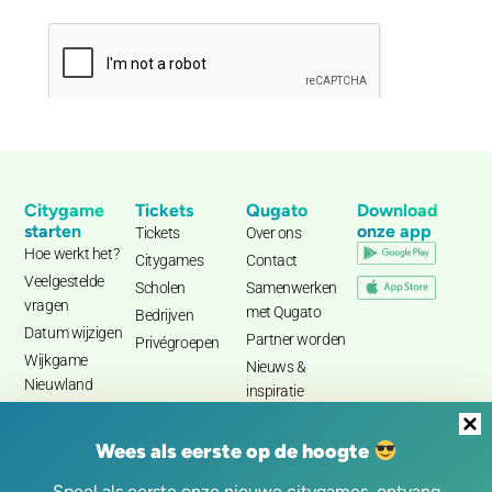
Citygame
Tickets
Qugato
Download
starten
onze app
Tickets
Over ons
Hoe werkt het?
Citygames
Contact
Veelgestelde
Scholen
Samenwerken
vragen
met Qugato
Bedrijven
Datum wijzigen
Partner worden
Privégroepen
Wijkgame
Nieuws &
Nieuwland
inspiratie
Wees als eerste op de hoogte
Speel als eerste onze nieuwe citygames, ontvang