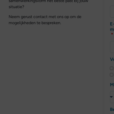
samenwerkingsvorm het beste past bij jouw
situatie?
Neem gerust contact met ons op om de
mogelijkheden te bespreken.
E
m
V
M
B