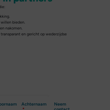
ie:
kking.
 willen bieden.
ken nakomen.
 transparant en gericht op wederzijdse
oornaam
Achternaam
Neem
contact