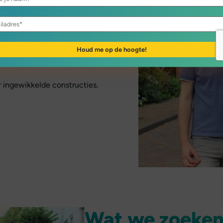
pt.
ingewikkelde constructies.
Wat we zoeken 