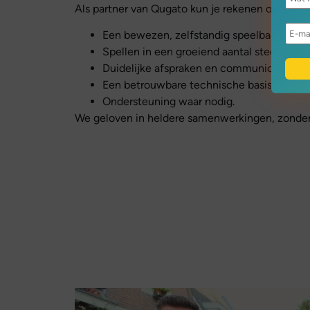
Als partner van Qugato kun je rekenen op:
Een bewezen, zelfstandig speelbaar conce
Spellen in een groeiend aantal steden.
Duidelijke afspraken en communicatie.
Een betrouwbare technische basis.
Ondersteuning waar nodig.
We geloven in heldere samenwerkingen, zonder 