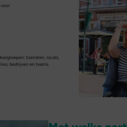
voor:
.
oelgroepen: toeristen, locals,
ies, bedrijven en teams.
Met welke par