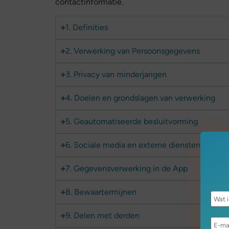
contactinformatie.
1. Definities
2. Verwerking van Persoonsgegevens
3. Privacy van minderjarigen
4. Doelen en grondslagen van verwerking
5. Geautomatiseerde besluitvorming
6. Sociale media en externe diensten
7. Gegevensverwerking in de App
8. Bewaartermijnen
9. Delen met derden