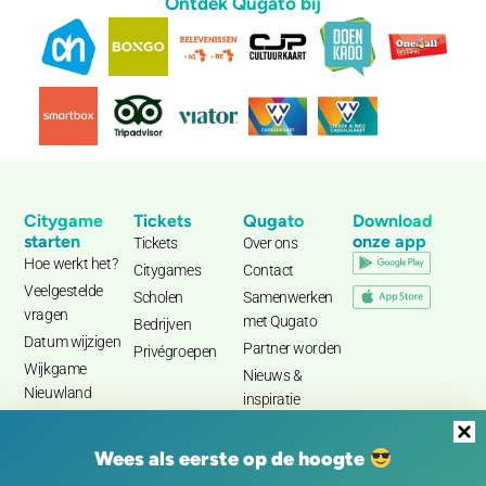
Ontdek Qugato bij
Citygame
Tickets
Qugato
Download
starten
onze app
Tickets
Over ons
Hoe werkt het?
Citygames
Contact
Veelgestelde
Scholen
Samenwerken
vragen
met Qugato
Bedrijven
Datum wijzigen
Partner worden
Privégroepen
Wijkgame
Nieuws &
Nieuwland
inspiratie
Wees als eerste op de hoogte