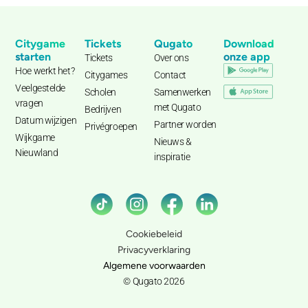
Citygame
Tickets
Qugato
Download
starten
onze app
Tickets
Over ons
Hoe werkt het?
Citygames
Contact
Veelgestelde
Scholen
Samenwerken
vragen
met Qugato
Bedrijven
Datum wijzigen
Partner worden
Privégroepen
Wijkgame
Nieuws &
Nieuwland
inspiratie
Cookiebeleid
Privacyverklaring
Algemene voorwaarden
© Qugato 2026