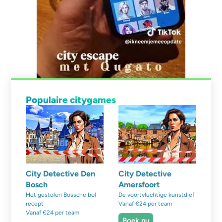
Populaire citygames
City Detective Den
City Detective
Bosch
Amersfoort
Het gestolen Bossche bol-
De voortvluchtige kunstdief
recept
Vanaf €24 per team
Vanaf €24 per team
Boek nu