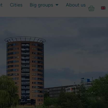
et
Cities
Big groups
About us