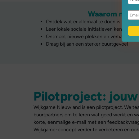
Waarom meed
Ontdek wat er allemaal te doen is in Nieu
Leer lokale sociale initiatieven kennen
Ontmoet nieuwe plekken en verhalen in je
Draag bij aan een sterker buurtgevoel
Pilotproject: jouw
Wijkgame Nieuwland is een pilotproject. We te
buurtpartners om te leren wat goed werkt en wa
korte, eenmalige e-mail met een feedbackvraa
Wijkgame-concept verder te verbeteren en ook 