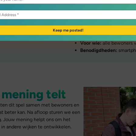
oen?
Prakt
wland
Duur:
ongeveer 1,5 uur.
Afstand:
ongeveer 4 kilo
 eigen wijk
Wanneer:
speel op elk m
Voor wie:
alle bewoners 
Benodigdheden:
smartpho
 mening telt
sten dit spel samen met bewoners en
t beter kan. Na afloop sturen we een
g. Jouw mening helpt ons om het
in andere wijken te ontwikkelen.