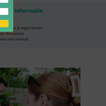
ische informatie
meter.
oment, op je eigen tempo.
van Nieuwland.
ne met internet.