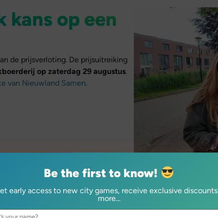
 kans op een
 de prijsverloting. De prijsuitreiking
kboerderij op zaterdag 29 augustus
.
te van Nieuwland Samen
.
Be the first to know!
et early access to new city games, receive exclusive discounts
more…