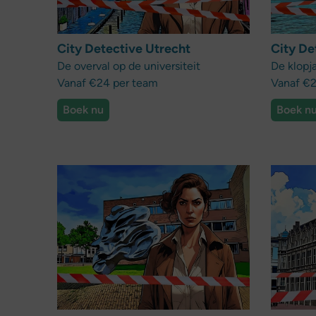
City Detective Utrecht
City De
De overval op de universiteit
De klopj
Vanaf €24 per team
Vanaf €2
Boek nu
Boek n