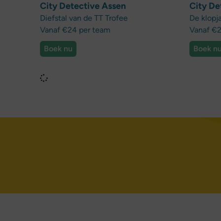
City Detective Assen
City De
Diefstal van de TT Trofee
De klopj
Vanaf €24 per team
Vanaf €2
Boek nu
Boek n