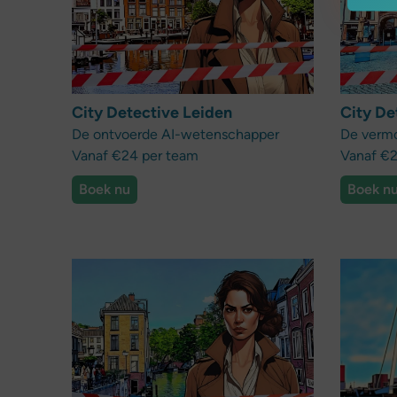
City Detective Leiden
City De
De ontvoerde AI-wetenschapper
De verm
Vanaf €24 per team
Vanaf €2
Boek nu
Boek n