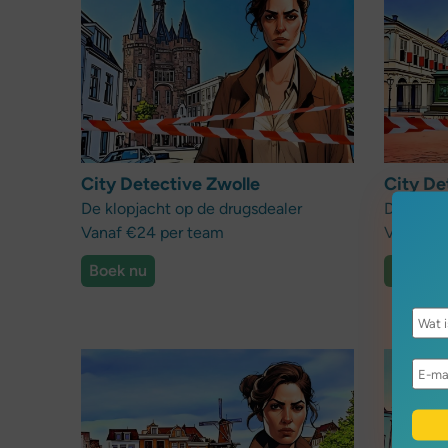
City Detective Zwolle
City De
De klopjacht op de drugsdealer
De gesto
Vanaf €24 per team
Vanaf €2
Boek nu
Boek n