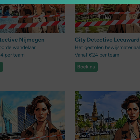
tective Nijmegen
City Detective Leeuwar
oorde wandelaar
Het gestolen bewijsmateriaal
4 per team
Vanaf €24 per team
u
Boek nu