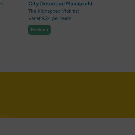
rt
City Detective Maastricht
The Kidnapped Violinist
Vanaf €24 per team
Boek nu