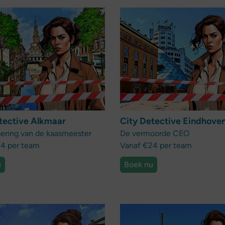
tective Alkmaar
City Detective Eindhove
ering van de kaasmeester
De vermoorde CEO
4 per team
Vanaf €24 per team
u
Boek nu