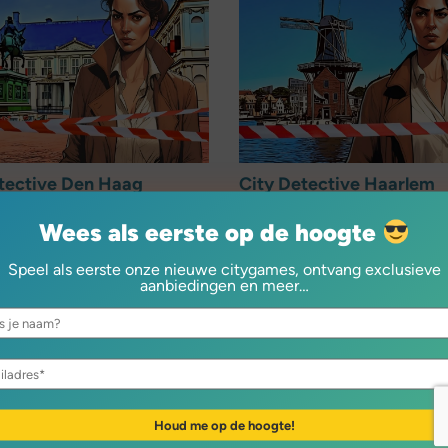
tective Den Haag
City Detective Haarlem
len koninklijke kroon
De moord op de ontwerpster
Wees als eerste op de hoogte
4 per team
Vanaf €24 per team
Speel als eerste onze nieuwe citygames, ontvang exclusieve
u
Boek nu
aanbiedingen en meer…