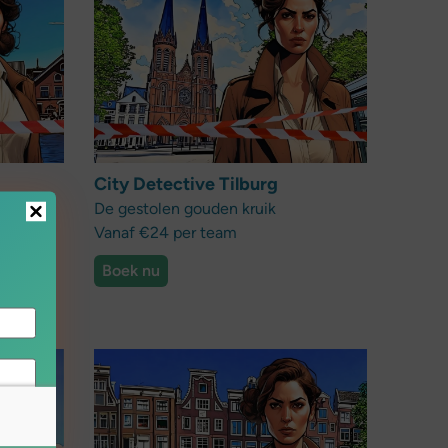
City Detective Tilburg
De gestolen gouden kruik
Vanaf €24 per team
Boek nu