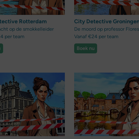
tective Rotterdam
City Detective Groninge
acht op de smokkelleider
De moord op professor Flores
4 per team
Vanaf €24 per team
u
Boek nu