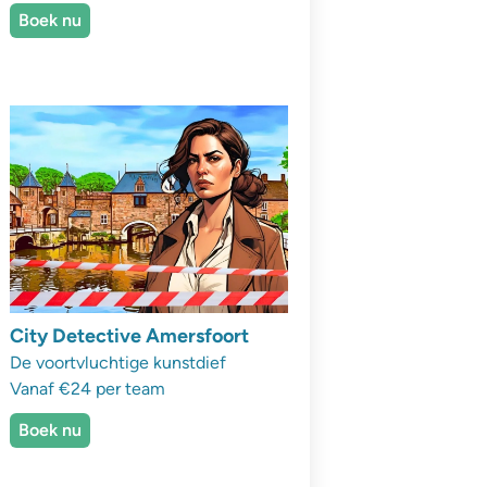
Boek nu
City Detective Amersfoort
De voortvluchtige kunstdief
Vanaf €24 per team
Boek nu