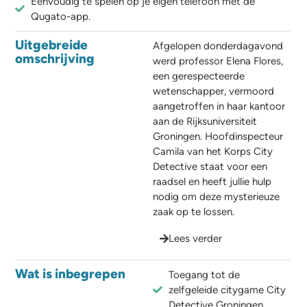
Eenvoudig te spelen op je eigen telefoon met de
Qugato-app.
Uitgebreide
Afgelopen donderdagavond
omschrijving
werd professor Elena Flores,
een gerespecteerde
wetenschapper, vermoord
aangetroffen in haar kantoor
aan de Rijksuniversiteit
Groningen. Hoofdinspecteur
Camila van het Korps City
Detective staat voor een
raadsel en heeft jullie hulp
nodig om deze mysterieuze
zaak op te lossen.
Lees verder
Wat is inbegrepen
Toegang tot de
zelfgeleide citygame City
Detective Groningen.