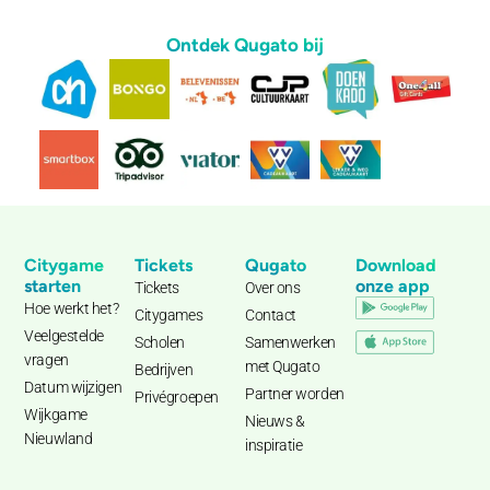
Ontdek Qugato bij
Citygame
Tickets
Qugato
Download
starten
onze app
Tickets
Over ons
Hoe werkt het?
Citygames
Contact
Veelgestelde
Scholen
Samenwerken
vragen
met Qugato
Bedrijven
Datum wijzigen
Partner worden
Privégroepen
Wijkgame
Nieuws &
Nieuwland
inspiratie