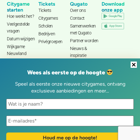
Citygame
Tickets
Qugato
Download
starten
onze app
Tickets
Over ons
Hoe werkt het?
Citygames
Contact
Veelgestelde
Scholen
Samenwerken
vragen
met Qugato
Bedrijven
Datum wijzigen
Partner worden
Privégroepen
Wijkgame
Nieuws &
Nieuwland
inspiratie
Wees als eerste op de hoogte
Speel als eerste onze nieuwe citygames, ontvang
exclusieve aanbiedingen en meer…
Cookiebeleid
Privacyverklaring
Algemene voorwaarden
© Qugato 2026