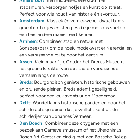
Amersfoort
:
Een middeleeuwse stad met
stadsmuren, verborgen hofjes en kunst op straat.
Perfect voor wie houdt van historie én avontuur.
Amsterdam
:
Klassiek én vernieuwend: dwaal langs
grachten, hofjes en steegjes die je met ons spel op
een heel andere manier leert kennen.
Arnhem
:
Combineer stad en natuur met
Sonsbeekpark om de hoek, modekwartier Klarendal en
een verrassende route door het centrum.
Assen
:
Klein maar fijn. Ontdek het Drents Museum,
het groene karakter van de stad en verrassende
verhalen langs de route.
Breda
:
Bourgondisch genieten, historische gebouwen
en bruisende pleinen. Breda ademt gezelligheid,
perfect voor een leuk avontuur op Moederdag.
Delft
:
Wandel langs historische panden en door het
schilderachtige decor dat je wellicht kent uit de
schilderijen van Johannes Vermeer.
Den Bosch
:
Combineer deze citygame met een
bezoek aan Carnavalsmuseum of het Jheronimus
Bosch Art Center en eindig met een Bossche Bol op