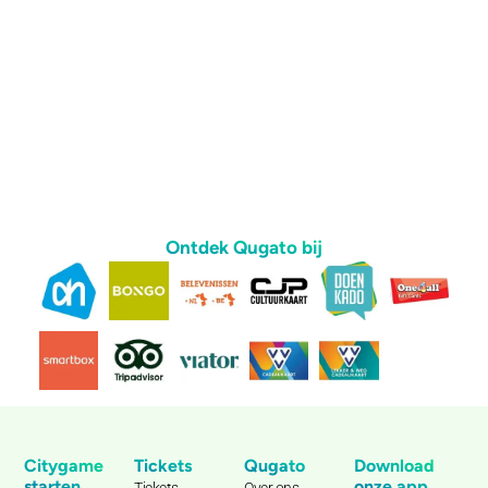
Ontdek Qugato bij
Citygame
Tickets
Qugato
Download
starten
onze app