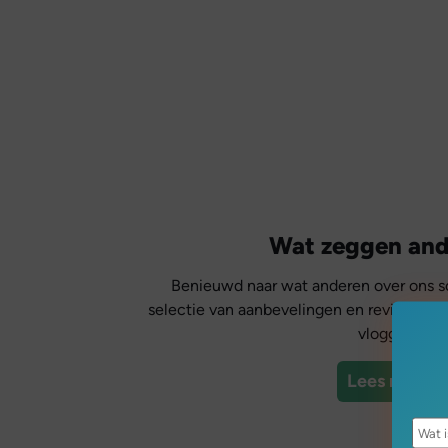
Wat zeggen and
Benieuwd naar wat anderen over ons sc
selectie van aanbevelingen en reviews van
vloggers.
Lees meer