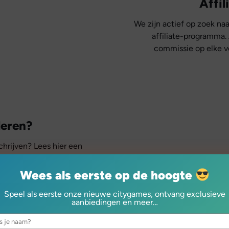
Affi
We zijn actief op zoek naar
affiliate-programma.
commissie op elke ve
eren?
hrijven? Lees hier een
 organisaties, bloggers en
Wees als eerste op de hoogte
Speel als eerste onze nieuwe citygames, ontvang exclusieve
aanbiedingen en meer…