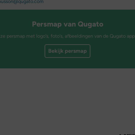
.husson@qugato.com
Persmap van Qugato
nze persmap met logo’s, foto’s, afbeeldingen van de Qugato app
Bekijk persmap