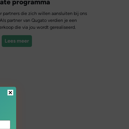
liate programma
 partners die zich willen aansluiten bij ons
 Als partner van Qugato verdien je een
rkoop die via jou wordt gerealiseerd.
Lees meer