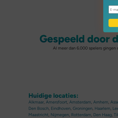
Gespeeld door d
Al meer dan 6.000 spelers gingen o
Huidige locaties:
Alkmaar
,
Amersfoort
,
Amsterdam
,
Arnhem
,
Ass
Den Bosch
,
Eindhoven
,
Groningen
,
Haarlem
,
Le
Maastricht
,
Nijmegen
,
Rotterdam
,
Den Haag
,
Ti