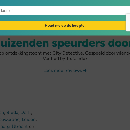
uizenden speurders doo
p ontdekkingstocht met City Detective. Gespeeld door vrienden,
Verified by Trustindex
Lees meer reviews ➜
en
,
Breda
,
Delft
,
euwarden
,
Leiden
,
lburg
,
Utrecht
en